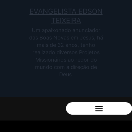
EVANGELISTA EDSON
TEIXEIRA
Um apaixonado anunciador
das Boas Novas em Jesus, há
mais de 32 anos, tenho
realizado diversos Projetos
Missionários ao redor do
mundo com a direção de
Deus.