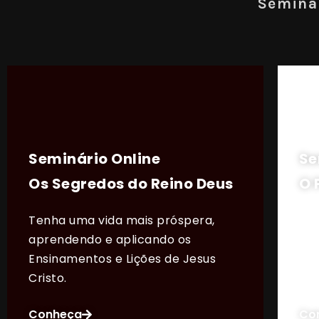
Seminár
Seminário Online
Se
Os Segredos do Reino Deus
O 
Tenha uma vida mais próspera,
O P
aprendendo e aplicando os
tra
Ensinamentos e Lições de Jesus
esp
Cristo.
de 
Conheça
Co