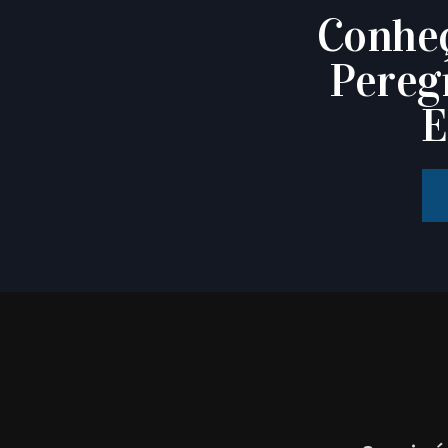
Conheç
Pereg
E