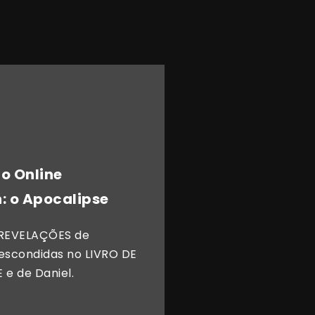
o Online
: o Apocalipse
 REVELAÇÕES de
escondidas no LIVRO DE
 e de Daniel.