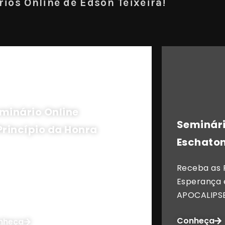
ios Online de Edson Teixeira!
minário Online
Seminári
Princípio da Honra
Eschaton
rincípio que tem o PODER de
Receba as
nsformar a sua vida financeira e
Esperança 
iritual, seguindo os propósitos
APOCALIPSE
Deus.
Conheça
nheça