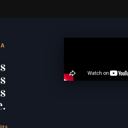
TA
s
s
s
.
GORA